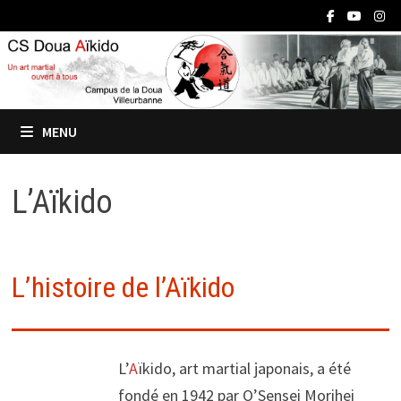
Passer
au
contenu
MENU
L’Aïkido
L’histoire de l’Aïkido
L’
A
ïkido, art martial japonais, a été
fondé en 1942 par O’Sensei Morihei