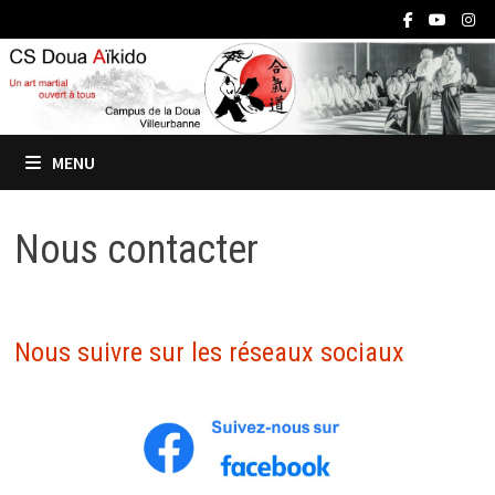
Passer
au
contenu
MENU
Nous contacter
Nous suivre sur les réseaux sociaux